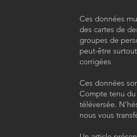
Ces données mult
des cartes de de
groupes de perso
peut-être surtou
corrigées
Ces données so
Compte tenu du v
téléversée. N'hés
nous vous transf
Un article présen