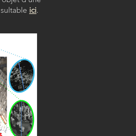
nsultable
ici
.