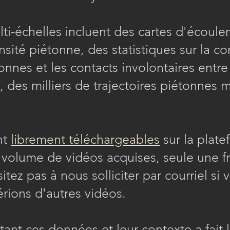
i-échelles incluent des cartes d'écoul
nsité piétonne, des statistiques sur la c
nnes et les contacts involontaires entre 
t, des milliers de trajectoires piétonnes
nt
librement téléchargeables
sur la plat
olume de vidéos acquises, seule une fr
itez pas à nous solliciter par courriel si
érions d'autres vidéos.
tant ces données et leur contexte a fait 