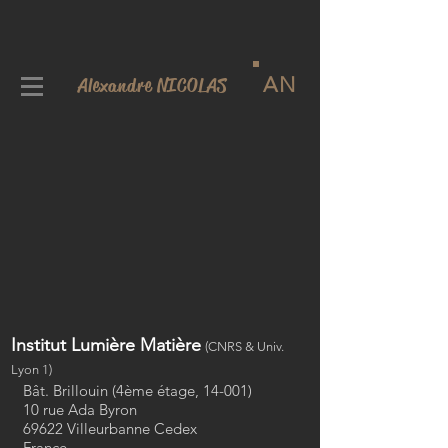
AN
Alexandre NICOLAS
Institut Lumière Matière
(CNRS & Univ.
Lyon 1)
Bât. Brillouin (4ème étage, 14-001)
10 rue Ada Byron
69622 Villeurbanne Cedex
France