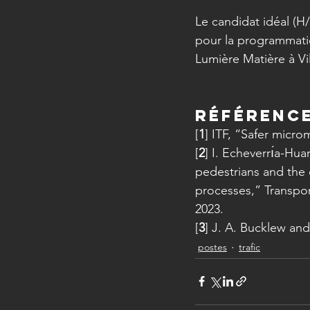
Le candidat idéal (H
pour la programmation
Lumière Matière à Vi
Référenc
[
1
] ITF, “Safer micro
[
2
] I. Echeverrı́a-H
pedestrians and the 
processes,” Transpor
2023.
[
3
] J. A. Bucklew and
postes
trafic