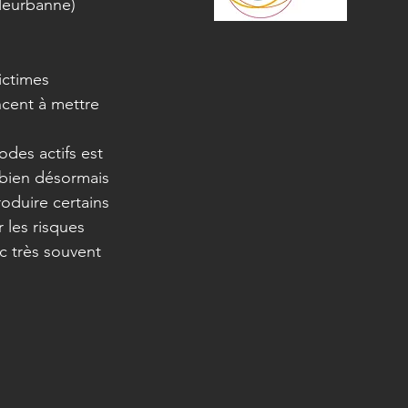
lleurbanne)
ictimes 
cent à mettre 
des actifs est 
e bien désormais 
oduire certains 
 les risques 
c très souvent 