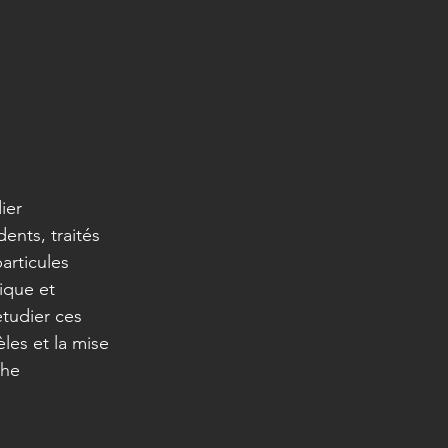
ier 
ents, traités 
rticules 
rique et 
tudier ces 
les et la mise 
che 