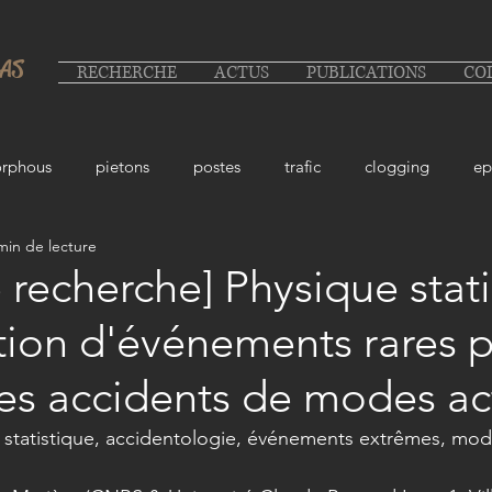
LAS
RECHERCHE
ACTUS
PUBLICATIONS
CO
rphous
pietons
postes
trafic
clogging
ep
min de lecture
 recherche] Physique stat
tion d'événements rares 
es accidents de modes act
e statistique, accidentologie, événements extrêmes, modé