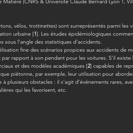
re Matière (CNRS & Université Claude Bernard Lyon 1, Vi
.
tons, vélos, trottinettes) sont surreprésentés parmi les v
ation urbaine [
1
]. Les études épidémiologiques commen
s sous l’angle des statistiques d’accidents.
lisation fine des scénarios propices aux accidents de mo
t par rapport à son pendant pour les voitures. S’il exist
rciaux et des modèles académiques [
2
] capables de repr
que piétonne, par exemple, leur utilisation pour aborder
 à plusieurs obstacles : il s’agit d’événements rares, ave
lières qui les favorisent, etc.