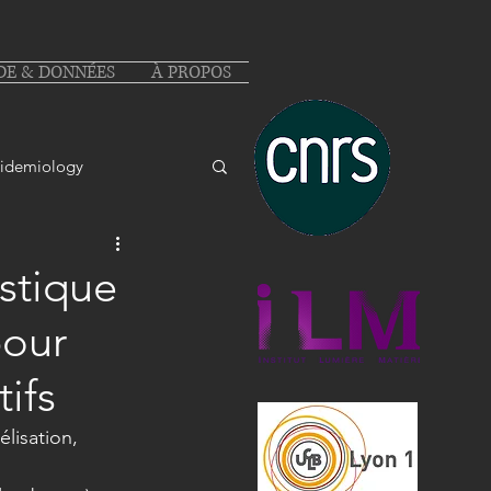
DE & DONNÉES
À PROPOS
idemiology
istique
pour
ifs
lisation, 