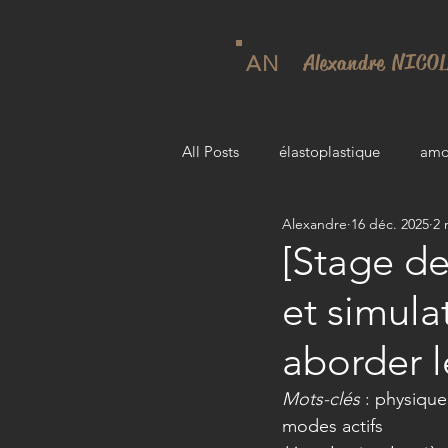
Alexandre NICO
AN
All Posts
élastoplastique
amo
Alexandre
16 déc. 2025
2 
[Stage de
et simula
aborder l
Mots-clés
 : physiqu
modes actifs