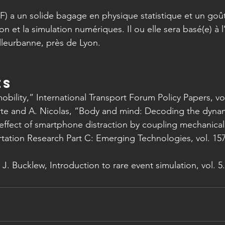
/F) a un solide bagage en physique statistique et un go
 et la simulation numériques. Il ou elle sera basé(e) à l’
lleurbanne, près de Lyon.
es
mobility,” International Transport Forum Policy Papers, vol
uarte and A. Nicolas, “Body and mind: Decoding the dynam
effect of smartphone distraction by coupling mechanical
tation Research Part C: Emerging Technologies, vol. 157
 J. Bucklew, Introduction to rare event simulation, vol. 5.